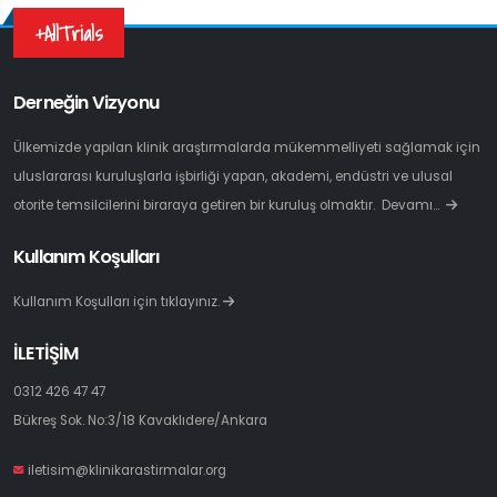
+AllTrials
Derneğin Vizyonu
Ülkemizde yapılan klinik araştırmalarda mükemmelliyeti sağlamak için
uluslararası kuruluşlarla işbirliği yapan, akademi, endüstri ve ulusal
otorite temsilcilerini biraraya getiren bir kuruluş olmaktır.
Devamı…
Kullanım Koşulları
Kullanım Koşulları için tıklayınız.
İLETİŞİM
0312 426 47 47
Bükreş Sok. No:3/18 Kavaklıdere/Ankara
iletisim@klinikarastirmalar.org