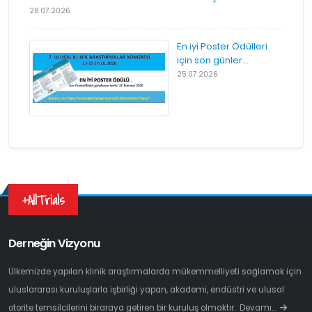
28.07.2026
En iyi Poster Ödülleri
için son günler...
25.07.2026
+AllTrials
Derneğin Vizyonu
Ülkemizde yapılan klinik araştırmalarda mükemmelliyeti sağlamak için
uluslararası kuruluşlarla işbirliği yapan, akademi, endüstri ve ulusal
otorite temsilcilerini biraraya getiren bir kuruluş olmaktır.
Devamı…