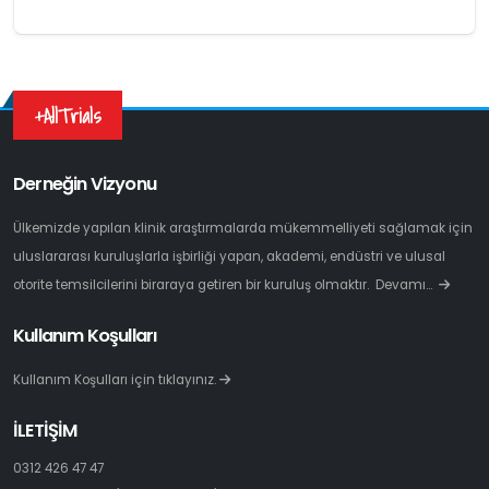
+AllTrials
Derneğin Vizyonu
Ülkemizde yapılan klinik araştırmalarda mükemmelliyeti sağlamak için
uluslararası kuruluşlarla işbirliği yapan, akademi, endüstri ve ulusal
otorite temsilcilerini biraraya getiren bir kuruluş olmaktır.
Devamı…
Kullanım Koşulları
Kullanım Koşulları için tıklayınız.
İLETİŞİM
0312 426 47 47