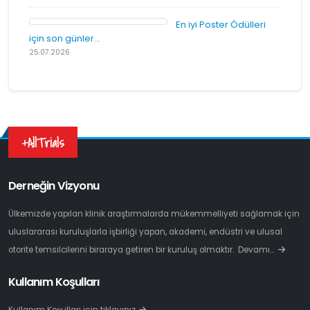
En iyi Poster Ödülleri
için son günler...
25.07.2026
+AllTrials
Derneğin Vizyonu
Ülkemizde yapılan klinik araştırmalarda mükemmelliyeti sağlamak için
uluslararası kuruluşlarla işbirliği yapan, akademi, endüstri ve ulusal
otorite temsilcilerini biraraya getiren bir kuruluş olmaktır.
Devamı…
Kullanım Koşulları
Kullanım Koşulları için tıklayınız.