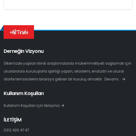
+AllTrials
Derneğin Vizyonu
Ülkemizde yapılan klinik araştırmalarda mükemmelliyeti sağlamak için
uluslararası kuruluşlarla işbirliği yapan, akademi, endüstri ve ulusal
otorite temsilcilerini biraraya getiren bir kuruluş olmaktır.
Devamı…
Kullanım Koşulları
Kullanım Koşulları için tıklayınız.
İLETİŞİM
0312 426 47 47