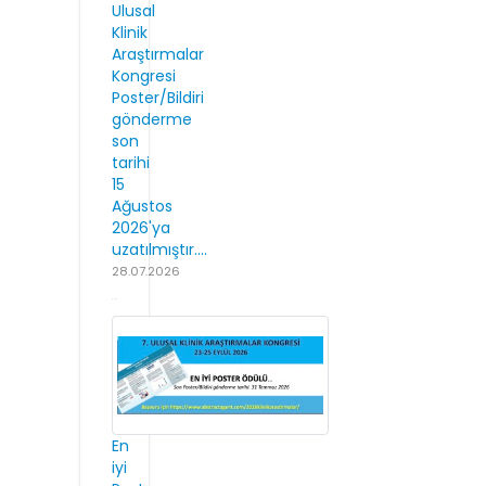
Ulusal
Klinik
Araştırmalar
Kongresi
Poster/Bildiri
gönderme
son
tarihi
15
Ağustos
2026'ya
uzatılmıştır....
28.07.2026
En
iyi