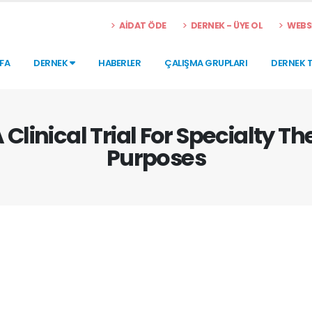
AİDAT ÖDE
DERNEK - ÜYE OL
WEBSİ
FA
DERNEK
HABERLER
ÇALIŞMA GRUPLARI
DERNEK 
 Clinical Trial For Specialty 
Purposes