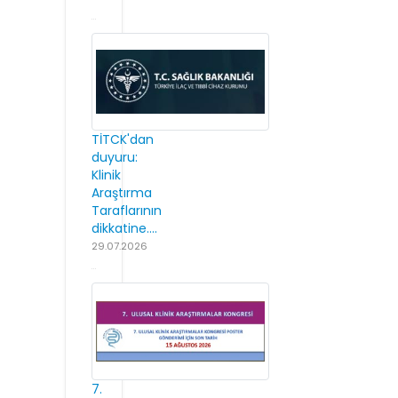
TİTCK'dan
duyuru:
Klinik
Araştırma
Taraflarının
dikkatine....
29.07.2026
7.