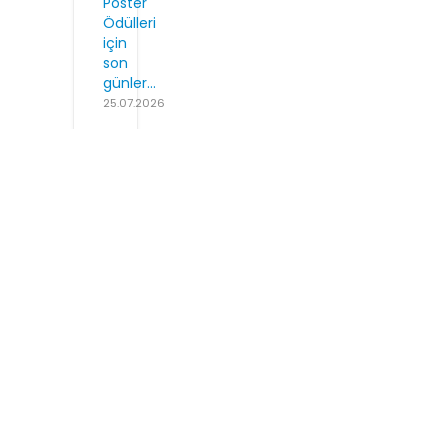
Poster
Ödülleri
için
son
günler...
25.07.2026
COVID-19
/Ankara
il.com