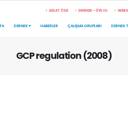
AİDAT ÖDE
DERNEK - ÜYE OL
WEBSİ
FA
DERNEK
HABERLER
ÇALIŞMA GRUPLARI
DERNEK 
GCP regulation (2008)