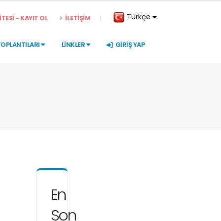
Türkçe
TESİ - KAYIT OL
İLETİŞİM
TOPLANTILARI
LİNKLER
GİRİŞ YAP
En
Son