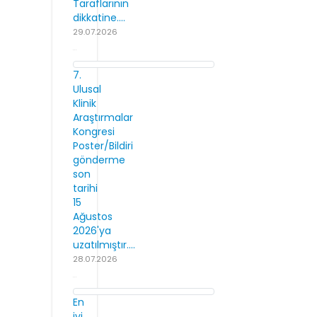
Taraflarının
dikkatine....
29.07.2026
7.
Ulusal
Klinik
Araştırmalar
Kongresi
Poster/Bildiri
gönderme
son
tarihi
15
Ağustos
2026'ya
uzatılmıştır....
28.07.2026
En
iyi