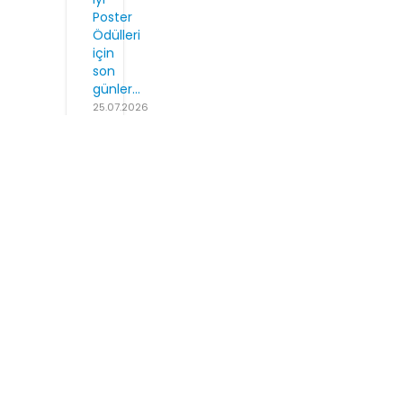
Poster
Ödülleri
için
son
günler...
25.07.2026
COVID-19
/Ankara
il.com