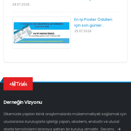
28.07.2026
En iyi Poster Ödülleri
için son günler...
25.07.2026
+AllTrials
Derneğin Vizyonu
Ülkemizde yapılan klinik araştırmalarda mükemmelliyeti sağlamak için
uluslararası kuruluşlarla işbirliği yapan, akademi, endüstri ve ulusal
otorite temsilcilerini biraraya getiren bir kuruluş olmaktır.
Devamı…