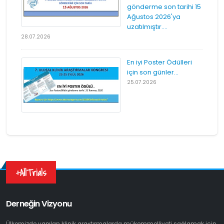
gönderme son tarihi 15
Ağustos 2026'ya
uzatılmıştır....
28.07.2026
En iyi Poster Ödülleri
için son günler...
25.07.2026
+AllTrials
Derneğin Vizyonu
Ülkemizde yapılan klinik araştırmalarda mükemmelliyeti sağlamak için