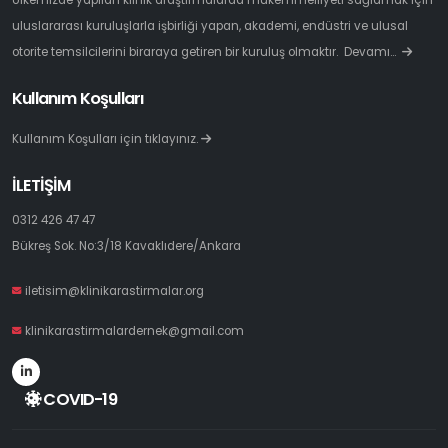
uluslararası kuruluşlarla işbirliği yapan, akademi, endüstri ve ulusal
otorite temsilcilerini biraraya getiren bir kuruluş olmaktır.
Devamı…
Kullanım Koşulları
Kullanım Koşulları için tıklayınız.
İLETİŞİM
0312 426 47 47
Bükreş Sok. No:3/18 Kavaklıdere/Ankara
iletisim@klinikarastirmalar.org
klinikarastirmalardernek@gmail.com
COVID-19