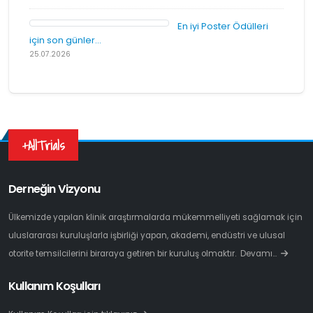
En iyi Poster Ödülleri
için son günler...
25.07.2026
+AllTrials
Derneğin Vizyonu
Ülkemizde yapılan klinik araştırmalarda mükemmelliyeti sağlamak için
uluslararası kuruluşlarla işbirliği yapan, akademi, endüstri ve ulusal
otorite temsilcilerini biraraya getiren bir kuruluş olmaktır.
Devamı…
Kullanım Koşulları