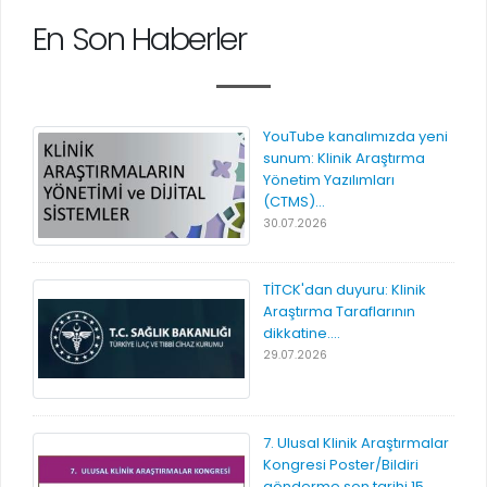
En Son Haberler
YouTube kanalımızda yeni
sunum: Klinik Araştırma
Yönetim Yazılımları
(CTMS)...
30.07.2026
TİTCK'dan duyuru: Klinik
Araştırma Taraflarının
dikkatine....
29.07.2026
7. Ulusal Klinik Araştırmalar
Kongresi Poster/Bildiri
gönderme son tarihi 15