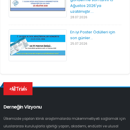
Ağustos 2026'ya
uzatılmıştır....
28.07.2026
En iyi Poster Ödülleri için
son günler...
25.07.2026
+AllTrials
Derneğin Vizyonu
Ülkemizde yapılan klinik araştırmalarda mükemmelliyeti sağlamak için
uluslararası kuruluşlarla işbirliği yapan, akademi, endüstri ve ulusal