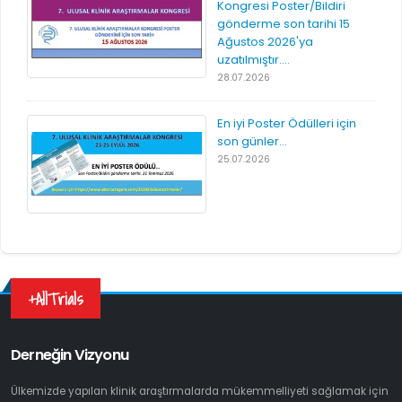
Kongresi Poster/Bildiri
gönderme son tarihi 15
Ağustos 2026'ya
uzatılmıştır....
28.07.2026
En iyi Poster Ödülleri için
son günler...
25.07.2026
+AllTrials
Derneğin Vizyonu
Ülkemizde yapılan klinik araştırmalarda mükemmelliyeti sağlamak için