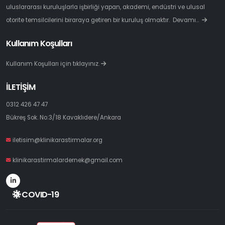
uluslararası kuruluşlarla işbirliği yapan, akademi, endüstri ve ulusal
otorite temsilcilerini biraraya getiren bir kuruluş olmaktır.
Devamı…
Kullanım Koşulları
Kullanım Koşulları için tıklayınız.
İLETİŞİM
0312 426 47 47
Bükreş Sok. No:3/18 Kavaklıdere/Ankara
iletisim@klinikarastirmalar.org
klinikarastirmalardernek@gmail.com
COVID-19