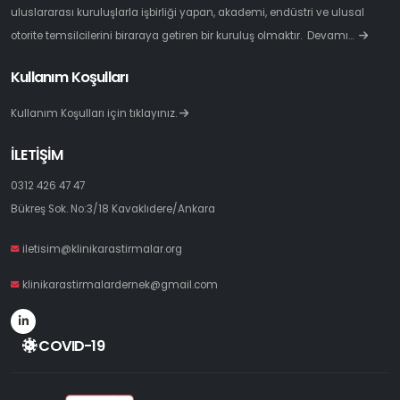
uluslararası kuruluşlarla işbirliği yapan, akademi, endüstri ve ulusal
otorite temsilcilerini biraraya getiren bir kuruluş olmaktır.
Devamı…
Kullanım Koşulları
Kullanım Koşulları için tıklayınız.
İLETİŞİM
0312 426 47 47
Bükreş Sok. No:3/18 Kavaklıdere/Ankara
iletisim@klinikarastirmalar.org
klinikarastirmalardernek@gmail.com
COVID-19