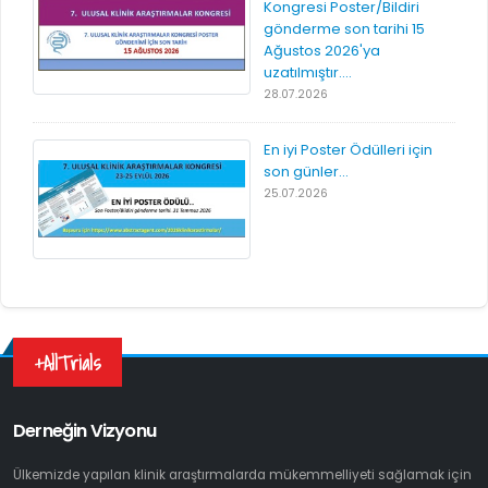
Kongresi Poster/Bildiri
gönderme son tarihi 15
Ağustos 2026'ya
uzatılmıştır....
28.07.2026
En iyi Poster Ödülleri için
son günler...
25.07.2026
+AllTrials
Derneğin Vizyonu
Ülkemizde yapılan klinik araştırmalarda mükemmelliyeti sağlamak için