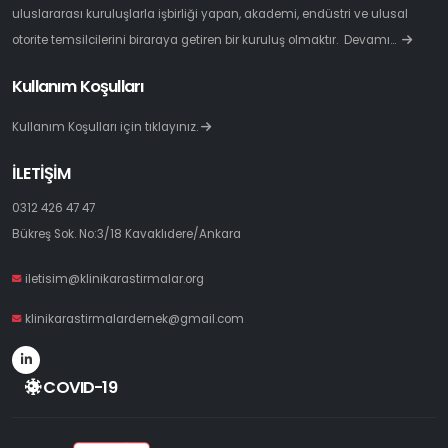
uluslararası kuruluşlarla işbirliği yapan, akademi, endüstri ve ulusal
otorite temsilcilerini biraraya getiren bir kuruluş olmaktır.
Devamı…
Kullanım Koşulları
Kullanım Koşulları için tıklayınız.
İLETİŞİM
0312 426 47 47
Bükreş Sok. No:3/18 Kavaklıdere/Ankara
iletisim@klinikarastirmalar.org
klinikarastirmalardernek@gmail.com
COVID-19