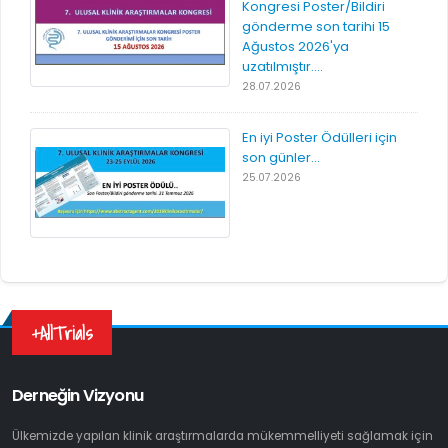
Kongresi Poster/Bildiri
gönderme son tarihi 15
Ağustos 2026'ya
uzatılmıştır....
28.07.2026
En iyi Poster Ödülleri için
son günler...
25.07.2026
+AllTrials
Derneğin Vizyonu
Ülkemizde yapılan klinik araştırmalarda mükemmelliyeti sağlamak için